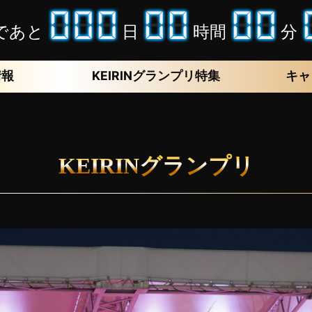
であと
日
時間
分
情報
KEIRINグランプリ特集
キャ
KEIRINグランプリ