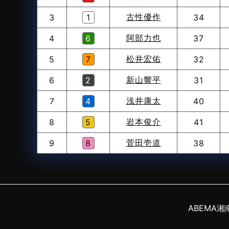
古性優作
3
1
34
阿部力也
4
6
37
松井宏佑
5
7
32
新山響平
6
2
31
浅井康太
7
4
40
岩本俊介
8
5
41
菅田壱道
9
8
38
ABEMA