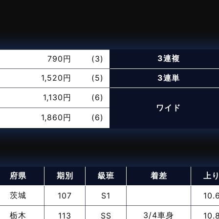
3連複
790円
(3)
1,520円
(5)
3連単
1,130円
(6)
ワイド
1,860円
(6)
府県
期別
級班
着差
上
茨城
107
S1
10.
栃木
3/4車身
113
SS
10.