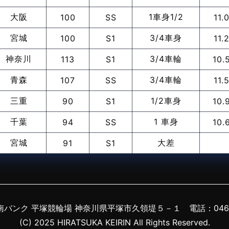
大阪
1車身1/2
100
SS
11.
宮城
3/4車身
100
S1
11.
神奈川
3/4車輪
113
S1
10.
青森
3/4車輪
107
SS
11.
三重
1/2車身
90
S1
10.
千葉
1 車身
94
SS
10.
宮城
大差
91
S1
湘南バンク 平塚競輪場 神奈川県平塚市久領堤５－１
電話：0463
(C) 2025 HIRATSUKA KEIRIN All Rights Reserved.