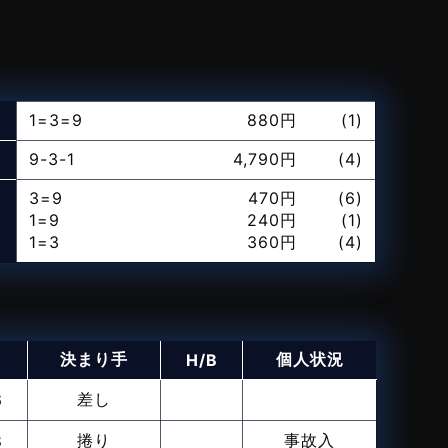
1=3=9
880円
(1)
9-3-1
4,790円
(4)
3=9
470円
(6)
1=9
240円
(1)
1=3
360円
(4)
り
決まり手
個人状況
H/B
差し
6
捲り
事故入
8