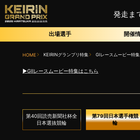
発走ま
出場選手
開催
KEIRINグランプリ特集
GIレースムービー特集
HOME
▶︎GⅡレースムービー特集はこちら
第40回読売新聞社杯全
第79回日本選手権競
日本選抜競輪
輪