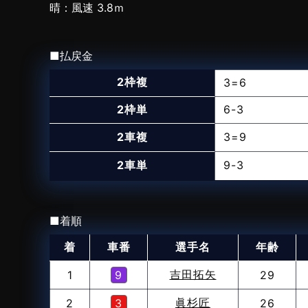
晴：風速 3.8ｍ
払戻金
2枠複
3=6
2枠単
6-3
2車複
3=9
2車単
9-3
着順
着
車番
選手名
年齢
吉田拓矢
1
9
29
眞杉匠
2
3
26