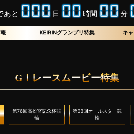
であと
日
時間
分
情報
KEIRINグランプリ特集
キャ
GⅠレースムービー特集
第76回高松宮記念杯競
第68回オールスター競
輪
輪