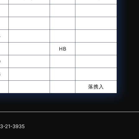
0
2
5
5
HB
9
6
落携入
-21-3935