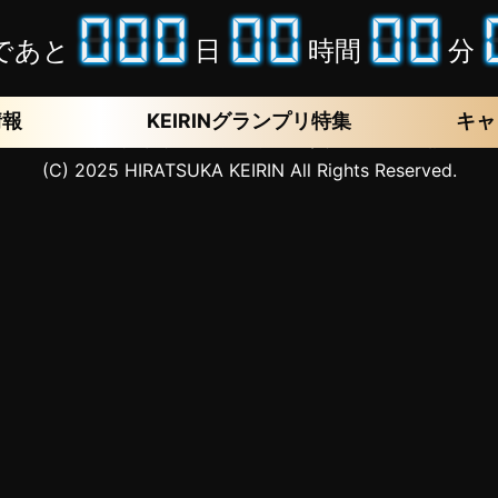
であと
日
時間
分
想しよう
情報
KEIRINグランプリ特集
キャ
湘南バンク 平塚競輪場 神奈川県平塚市久領堤５－１
電話：0463
(C) 2025 HIRATSUKA KEIRIN All Rights Reserved.