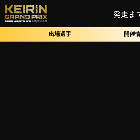
発走ま
ガールズグランプリ2025をみんなで予
出場選手
開催
ABEMA